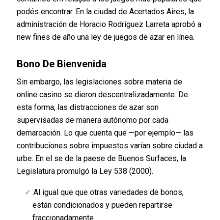
podés encontrar. En la ciudad de Acertados Aires, la
administración de Horacio Rodríguez Larreta aprobó a
new fines de año una ley de juegos de azar en línea.
Bono De Bienvenida
Sin embargo, las legislaciones sobre materia de
online casino se dieron descentralizadamente. De
esta forma, las distracciones de azar son
supervisadas de manera autónomo por cada
demarcación. Lo que cuenta que —por ejemplo— las
contribuciones sobre impuestos varían sobre ciudad a
urbe. En el se de la paese de Buenos Surfaces, la
Legislatura promulgó la Ley 538 (2000).
Al igual que que otras variedades de bonos,
están condicionados y pueden repartirse
fraccionadamente.