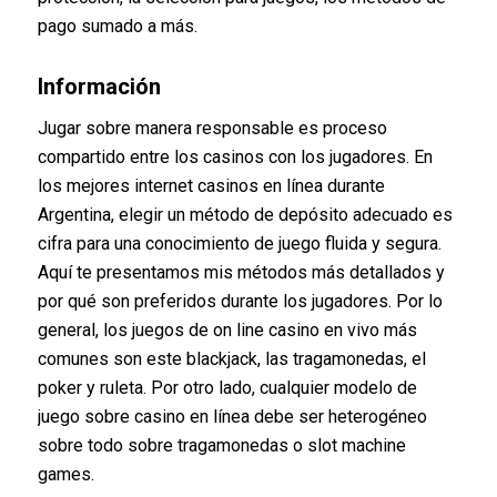
pago sumado a más.
Información
Jugar sobre manera responsable es proceso
compartido entre los casinos con los jugadores. En
los mejores internet casinos en línea durante
Argentina, elegir un método de depósito adecuado es
cifra para una conocimiento de juego fluida y segura.
Aquí te presentamos mis métodos más detallados y
por qué son preferidos durante los jugadores. Por lo
general, los juegos de on line casino en vivo más
comunes son este blackjack, las tragamonedas, el
poker y ruleta. Por otro lado, cualquier modelo de
juego sobre casino en línea debe ser heterogéneo
sobre todo sobre tragamonedas o slot machine
games.