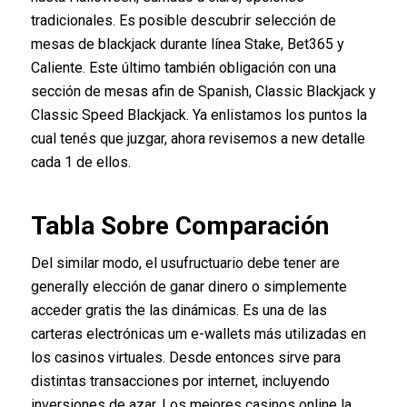
tradicionales. Es posible descubrir selección de
mesas de blackjack durante línea Stake, Bet365 y
Caliente. Este último también obligación con una
sección de mesas afin de Spanish, Classic Blackjack y
Classic Speed Blackjack. Ya enlistamos los puntos la
cual tenés que juzgar, ahora revisemos a new detalle
cada 1 de ellos.
Tabla Sobre Comparación
Del similar modo, el usufructuario debe tener are
generally elección de ganar dinero o simplemente
acceder gratis the las dinámicas. Es una de las
carteras electrónicas um e-wallets más utilizadas en
los casinos virtuales. Desde entonces sirve para
distintas transacciones por internet, incluyendo
inversiones de azar. Los mejores casinos online la