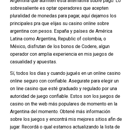
Argentina que admiten esta alternativa sobre pago. Lo
sobresaliente es optar operadores que acepten
pluralidad de monedas para pagar, aquí dejamos los
principales pra que elijas su casino online sobre
argentina con pesos. España y países de América
Latina como Argentina, Republic of colombia, o
México, disfrutan de los bonos de Codere, algun
operador con amplia experiencia en mis juegos de
casualidad y apuestas.
Sí, todos los dias y cuando jugués en un online casino
online seguro con confiable. Asegurate para elegir un
on line casino que esté graduado y regulado por una
autoridad de juego confiable. Estos son los juegos de
casino on the web más populares de momento en la
Argentina del momento. Obtené más información
sobre los juegos y encontrá mis mejores sitios afin de
jugar. Recordá o qual estamos actualizando la lista de