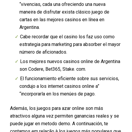
“vivencias, cada una ofreciendo una nueva
maneira de disfrutar exista clásico juego de
cartas en las mejores casinos en línea en
Argentina.
Cabe recordar que el casino los faz uso como
estrategia para marketing para absorber el mayor
número de aficionados.
Los mejores nuevos casinos online de Argentina
son Codere, Bet365, Stake. com.
El funcionamiento eficiente sobre sus servicios,
condujo a los internet casinos online a”
“incorporarla en los menúes de pago.
Además, los juegos para azar online son más
atractivos alguna vez permiten ganancias reales y se
puede jugar en metodo demo. A continuación, te
contamos em relação à los juegos más populares que