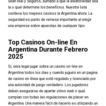
sean real y seguros, sumado a que la aleatoriedad sea
la o qual determine los beneficios. Nuestra lista
conlleva los mejores casinos la Argentina ahora. La
seguridad es punto de remesa importante al elegir
una empresa sobre apuestas de cualquier tipo.
Top Casinos On-line En
Argentina Durante Febrero
2025
Sí, sera legal jugar sobre un casino on-line en
Argentina todos los dias y cuando jugués en un pagina
de casino en línea que esté regulado y licenciado por
una autoridad de juego verdadero. Los jugadores
deben asegurarse de apartar sitios web o qual
cumplan con todas las regulaciones de placer en
Argentina. Una manera fácil de hacerlo es utilizando un