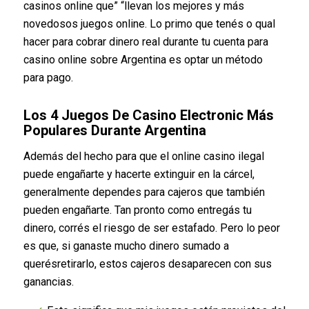
casinos online que” “llevan los mejores y más
novedosos juegos online. Lo primo que tenés o qual
hacer para cobrar dinero real durante tu cuenta para
casino online sobre Argentina es optar un método
para pago.
Los 4 Juegos De Casino Electronic Más
Populares Durante Argentina
Además del hecho para que el online casino ilegal
puede engañarte y hacerte extinguir en la cárcel,
generalmente dependes para cajeros que también
pueden engañarte. Tan pronto como entregás tu
dinero, corrés el riesgo de ser estafado. Pero lo peor
es que, si ganaste mucho dinero sumado a
querésretirarlo, estos cajeros desaparecen con sus
ganancias.